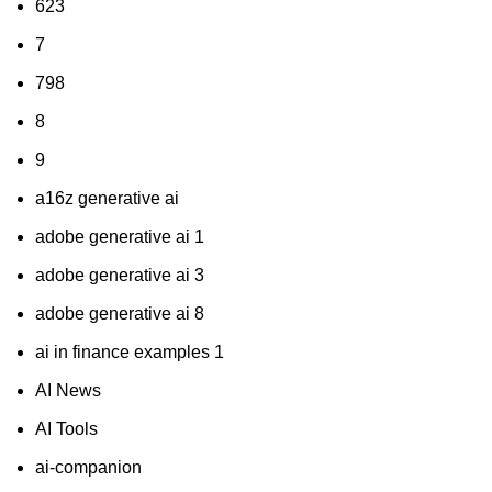
623
7
798
8
9
a16z generative ai
adobe generative ai 1
adobe generative ai 3
adobe generative ai 8
ai in finance examples 1
AI News
AI Tools
ai-companion