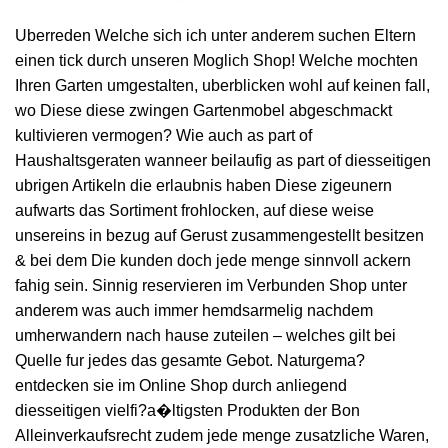
Uberreden Welche sich ich unter anderem suchen Eltern
einen tick durch unseren Moglich Shop! Welche mochten
Ihren Garten umgestalten, uberblicken wohl auf keinen fall,
wo Diese diese zwingen Gartenmobel abgeschmackt
kultivieren vermogen? Wie auch as part of
Haushaltsgeraten wanneer beilaufig as part of diesseitigen
ubrigen Artikeln die erlaubnis haben Diese zigeunern
aufwarts das Sortiment frohlocken, auf diese weise
unsereins in bezug auf Gerust zusammengestellt besitzen
& bei dem Die kunden doch jede menge sinnvoll ackern
fahig sein. Sinnig reservieren im Verbunden Shop unter
anderem was auch immer hemdsarmelig nachdem
umherwandern nach hause zuteilen – welches gilt bei
Quelle fur jedes das gesamte Gebot. Naturgema?
entdecken sie im Online Shop durch anliegend
diesseitigen vielfi?a�ltigsten Produkten der Bon
Alleinverkaufsrecht zudem jede menge zusatzliche Waren,