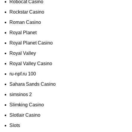
Robocat Casino
Rockstar Casino
Roman Casino
Royal Planet
Royal Planet Casino
Royal Valley
Royal Valley Casino
ru-npf.ru 100
Sahara Sands Casino
simsinos 2
Slimking Casino
Slotlair Casino
Slots