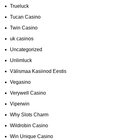
Trueluck
Tucan Casino
Twin Casino
uk casinos
Uncategorized
Unlimluck
Välismaa Kasiinod Eestis
Vegasino
Verywell Casino
Viperwin
Why Slots Charm
Wildrobin Casino
Win Unique Casino