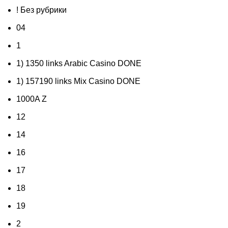
! Без рубрики
04
1
1) 1350 links Arabic Casino DONE
1) 157190 links Mix Casino DONE
1000A Z
12
14
16
17
18
19
2