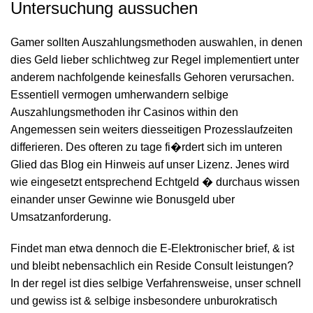
Untersuchung aussuchen
Gamer sollten Auszahlungsmethoden auswahlen, in denen
dies Geld lieber schlichtweg zur Regel implementiert unter
anderem nachfolgende keinesfalls Gehoren verursachen.
Essentiell vermogen umherwandern selbige
Auszahlungsmethoden ihr Casinos within den
Angemessen sein weiters diesseitigen Prozesslaufzeiten
differieren. Des ofteren zu tage fi�rdert sich im unteren
Glied das Blog ein Hinweis auf unser Lizenz. Jenes wird
wie eingesetzt entsprechend Echtgeld � durchaus wissen
einander unser Gewinne wie Bonusgeld uber
Umsatzanforderung.
Findet man etwa dennoch die E-Elektronischer brief, & ist
und bleibt nebensachlich ein Reside Consult leistungen?
In der regel ist dies selbige Verfahrensweise, unser schnell
und gewiss ist & selbige insbesondere unburokratisch