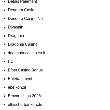
Délais Paiement
Dendera Casino
Dendera Casino No
Divaspin
Dragonia
Dragonia Casino
dudespin-casino.co.it
EC
Efbet Casino Bonus
Entertainment
epeikon.gr
Erovnuli Liga 2026:
ethische-banken.de