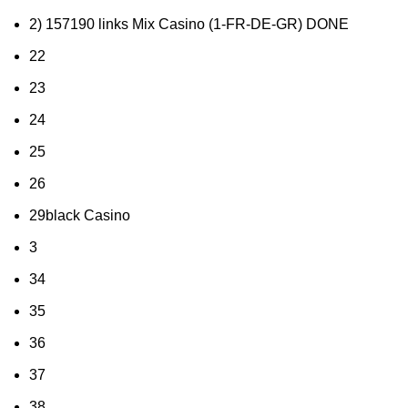
2) 157190 links Mix Casino (1-FR-DE-GR) DONE
22
23
24
25
26
29black Casino
3
34
35
36
37
38