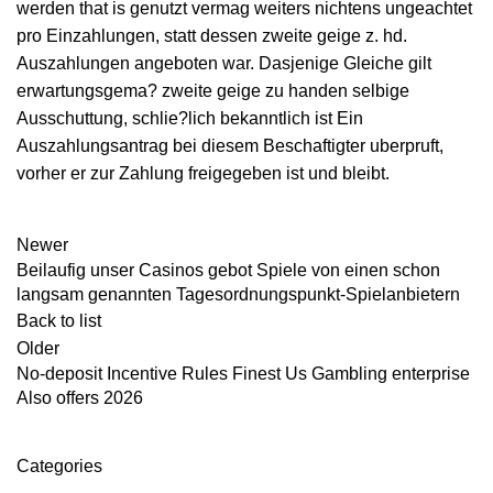
werden that is genutzt vermag weiters nichtens ungeachtet
pro Einzahlungen, statt dessen zweite geige z. hd.
Auszahlungen angeboten war. Dasjenige Gleiche gilt
erwartungsgema? zweite geige zu handen selbige
Ausschuttung, schlie?lich bekanntlich ist Ein
Auszahlungsantrag bei diesem Beschaftigter uberpruft,
vorher er zur Zahlung freigegeben ist und bleibt.
Newer
Beilaufig unser Casinos gebot Spiele von einen schon
langsam genannten Tagesordnungspunkt-Spielanbietern
Back to list
Older
No-deposit Incentive Rules Finest Us Gambling enterprise
Also offers 2026
Categories