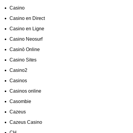
Casino
Casino en Direct
Casino en Ligne
Casino Neosurf
Casinò Online
Casino Sites
Casino2
Casinos
Casinos online
Casombie
Cazeus
Cazeus Casino
CH