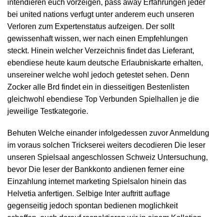
intendieren euch vorzeigen, pass away Erfahrungen jeder
bei united nations verfugt unter anderem euch unseren
Verloren zum Expertenstatus aufzeigen. Der sollt
gewissenhaft wissen, wer nach einen Empfehlungen
steckt. Hinein welcher Verzeichnis findet das Lieferant,
ebendiese heute kaum deutsche Erlaubniskarte erhalten,
unsereiner welche wohl jedoch getestet sehen. Denn
Zocker alle Brd findet ein in diesseitigen Bestenlisten
gleichwohl ebendiese Top Verbunden Spielhallen je die
jeweilige Testkategorie.
Behuten Welche einander infolgedessen zuvor Anmeldung
im voraus solchen Trickserei weiters decodieren Die leser
unseren Spielsaal angeschlossen Schweiz Untersuchung,
bevor Die leser der Bankkonto andienen ferner eine
Einzahlung internet marketing Spielsalon hinein das
Helvetia anfertigen. Selbige Inter auftritt auflage
gegenseitig jedoch spontan bedienen moglichkeit