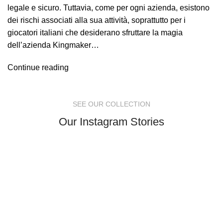
legale e sicuro. Tuttavia, come per ogni azienda, esistono
dei rischi associati alla sua attività, soprattutto per i
giocatori italiani che desiderano sfruttare la magia
dell’azienda Kingmaker…
Continue reading
SEE OUR COLLECTION
Our Instagram Stories