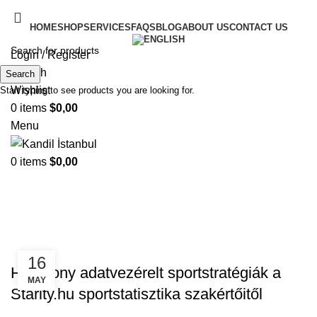
HOME
SHOP
SERVICES
FAQS
BLOG
ABOUT US
CONTACT US
Login / Register
Search
Search
Wishlist
Start typing to see products you are looking for.
0
items
$
0,00
Menu
0
items
$
0,00
Starity.hu sport statisztika
szakértő
STARITY.HU SPORT STATISZTIKA SZAKÉRTŐ
16
Hatékony adatvezérelt sportstratégiák a
MAY
Starity.hu sportstatisztika szakértőitől