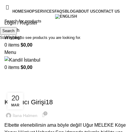
HOME
SHOP
SERVICES
FAQS
BLOG
ABOUT US
CONTACT US
Login / Register
Search
Search
Wishlist
Start typing to see products you are looking for.
0
items
$
0,00
Menu
0
items
$
0,00
rheso.org
RHESO.ORG
20
Kullanıcı Girişi18
MAR
0
İlana Halmen
Elbette elenebilirsin ama böyle değil! Uğur MELEKE Köşe