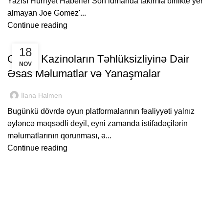
Yazısı Hürriyet Haberler Son idmanda takımla birlikte yer
almayan Joe Gomez'...
Continue reading
RHESO.ORG
18
Online Kazinoların Təhlüksizliyinə Dair
NOV
Əsas Məlumatlar və Yanaşmalar
İlana Halmen
Bugünkü dövrdə oyun platformalarının fəaliyyəti yalnız
əyləncə məqsədli deyil, eyni zamanda istifadəçilərin
məlumatlarının qorunması, ə...
Continue reading