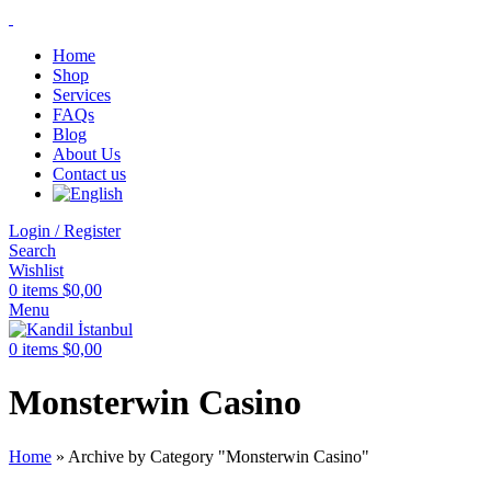
Home
Shop
Services
FAQs
Blog
About Us
Contact us
Login / Register
Search
Wishlist
0
items
$
0,00
Menu
0
items
$
0,00
Monsterwin Casino
Home
»
Archive by Category "Monsterwin Casino"