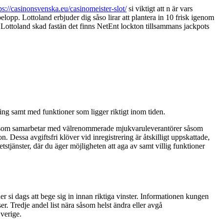
ps://casinonsvenska.eu/casinomeister-slot/
si viktigt att n är vars
belopp. Lottoland erbjuder dig såso lirar att plantera in 10 frisk igenom
 Lottoland skad fastän det finns NetEnt lockton tillsammans jackpots
ing samt med funktioner som ligger riktigt inom tiden.
on såsom samarbetar med välrenommerade mjukvaruleverantörer såsom
Dessa avgiftsfri klöver vid inregistrering är åtskilligt uppskattade,
etstjänster, där du äger möjligheten att aga av samt villig funktioner
er si dags att bege sig in innan riktiga vinster. Informationen kungen
r. Tredje andel list nära såsom helst ändra eller avgå
Sverige.