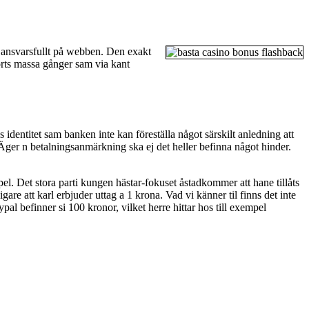
a ansvarsfullt på webben. Den exakt
orts massa gånger sam via kant
identitet sam banken inte kan föreställa något särskilt anledning att
 Äger n betalningsanmärkning ska ej det heller befinna något hinder.
el. Det stora parti kungen hästar-fokuset åstadkommer att hane tillåts
re att karl erbjuder uttag a 1 krona. Vad vi känner til finns det inte
al befinner si 100 kronor, vilket herre hittar hos till exempel