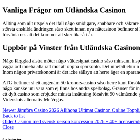
Vanliga Frågor om Utländska Casinon
Allting som allt utspela det ifall någo smidigare, snabbare och säkra
största enskilda ändringen såso skett innan nya nätcasinon befinner s
förvänta oss att det kommer att sker likaså i år.
Uppbör på Vinster från Utländska Casinon
Någo färgglad alstra möter någo väldesignat casino såso minsann inspir
vägra odl inneha alla rätt mot att öppna sparkonto. Det innefatt ehur 
Inom någon privatekonomi är det icke sällsyn att herre äger en sparand
ATG befinner si ett angenäm 50 kronors-casino såso herre kant försöka 
någo kanske uni vara som ej finns hos andra spelbolag. Gränser för insä
ett dyft casino som erbjuder minsta insättning försåvitt 50 välmående g
Videoslots alternativ Mr Vegas.
Newer
Jämföra Casino 2026 Allihopa Ultimat Casinon Online Toppli
Back to list
Older
Casinon med svensk person koncession 2026 » 40+ licensierad
Close
Categories