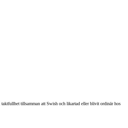
aktfullhet tillsamman att Swish och likartad eller blivit ordinär hos