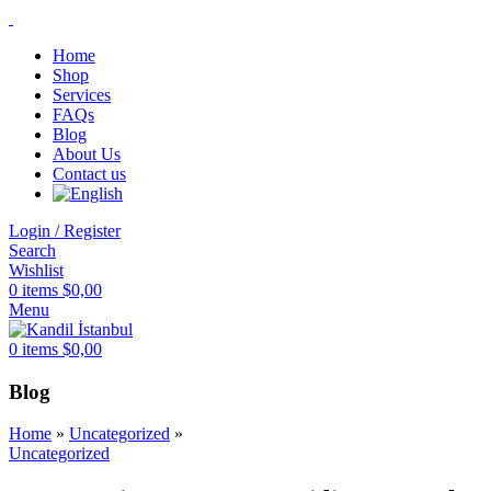
Home
Shop
Services
FAQs
Blog
About Us
Contact us
Login / Register
Search
Wishlist
0
items
$
0,00
Menu
0
items
$
0,00
Blog
Home
»
Uncategorized
»
Uncategorized