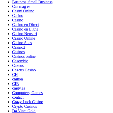
Business, Small Business
Cas mag es
Casini Online
Casino
Casino
Casino en Direct
Casino en Ligne
Casino Neosurf
Casinò Online
Casino Sites
Casino2
Casinos
Casinos online
Casombie
Cazeus
Cazeus Casino
CH
chilton
CIB
cmgv.es
Computers, Games
contact
Crazy Luck Casino
Crypto Casinos
Da Vinci Gold