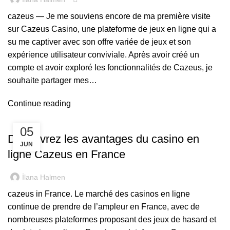
cazeus — Je me souviens encore de ma première visite
sur Cazeus Casino, une plateforme de jeux en ligne qui a
su me captiver avec son offre variée de jeux et son
expérience utilisateur conviviale. Après avoir créé un
compte et avoir exploré les fonctionnalités de Cazeus, je
souhaite partager mes…
Continue reading
CAZEUS
05
Découvrez les avantages du casino en
JUN
ligne Cazeus en France
İlana Halmen
cazeus in France. Le marché des casinos en ligne
continue de prendre de l’ampleur en France, avec de
nombreuses plateformes proposant des jeux de hasard et