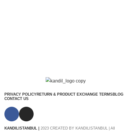
PRIVACY POLICY
RETURN & PRODUCT EXCHANGE TERMS
BLOG
CONTACT US
KANDILISTANBUL |
2023 CREATED BY KANDILISTANBUL | All