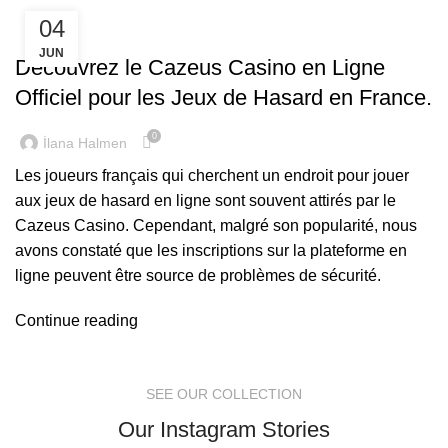
04
CAZEUS
JUN
Découvrez le Cazeus Casino en Ligne
Officiel pour les Jeux de Hasard en France.
0
İlana Halmen
Les joueurs français qui cherchent un endroit pour jouer
aux jeux de hasard en ligne sont souvent attirés par le
Cazeus Casino. Cependant, malgré son popularité, nous
avons constaté que les inscriptions sur la plateforme en
ligne peuvent être source de problèmes de sécurité.
Continue reading
SEE OUR COLLECTION
Our Instagram Stories