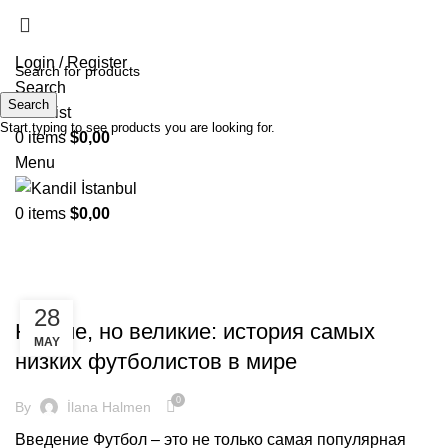
Login / Register
Search
Search
Wishlist
Start typing to see products you are looking for.
0
items
$
0,00
Menu
0
items
$
0,00
Tag Archives: casino betting slots
CASINO
28
Низкие, но великие: история самых
MAY
низких футболистов в мире
0
By
İlana Halmen
Введение Футбол – это не только самая популярная