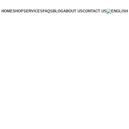
HOME
SHOP
SERVICES
FAQS
BLOG
ABOUT US
CONTACT US