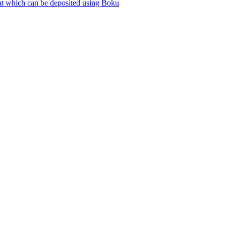
unt which can be deposited using Boku