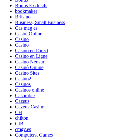
Bonus Exclusifs
bookmaker
Britsino
Business, Small Business
Cas mag es
Casini Online
Casino
Casino
Casino en Direct
Casino en Ligne
Casino Neosurf
Casinò Online
Casino Sites
Casino2
Casinos
Casinos online
Casombie
Cazeus
Cazeus Casino
CH
chilton
CIB
cmgv.es
Computers, Games