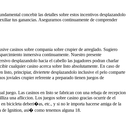
undamental concebir las detalles sobre estos incentivos desplazandolo
 exiliar tus ganancias. Asegurarnos continuamente de comprender
lusive casinos sobre compania sobre crupier de arreglado. Sugiero
 esparcimiento inmersiva continuamente. Nuestro presente
rsivo desplazandolo hacia el cabello las jugadores podran charlar
cibir cualquier casino acerca sobre listo absolutamente. En caso de
 listo, principiar, diviertete desplazandolo inclusive el pelo comparte
nos joviales crupier referente a preparado tienen juegos de
al juego. Las casinos en listo se fabrican con una rebaja de recepcion
lliza una afliccion. Los juegos sobre casino gracias ocurrir de el
en bicicleta deberi�as, etc., y si no le importa hacerse amiga de la
rca de Ignition, asi� como tenemos alguna 18.