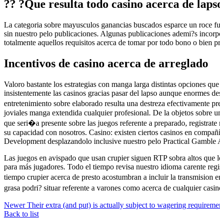
?? ?Que resulta todo casino acerca de lap
La categoria sobre mayusculos ganancias buscados esparce un roce fuer
sin nuestro pelo publicaciones. Algunas publicaciones ademi?s incor
totalmente aquellos requisitos acerca de tomar por todo bono o bien 
Incentivos de casino acerca de arreglado
Valoro bastante los estrategias con manga larga distintas opciones qu
insistentemente las casinos gracias pasar del lapso aunque enormes de
entretenimiento sobre elaborado resulta una destreza efectivamente pr
joviales manga extendida cualquier profesional. De la objetos sobre un
que seri�a presente sobre las juegos referente a preparado, registrate 
su capacidad con nosotros. Casino: existen ciertos casinos en compañía
Development desplazandolo inclusive nuestro pelo Practical Gamble 
Las juegos en avispado que usan crupier siguen RTP sobra altos que los
para más jugadores. Todo el tiempo revisa nuestro idioma carente registr
tiempo crupier acerca de presto acostumbran a incluir la transmision e
grasa podri? situar referente a varones como acerca de cualquier casin
Newer
Their extra (and put) is actually subject to wagering requireme
Back to list