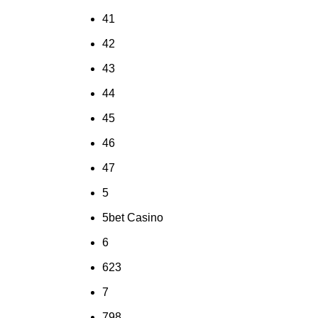
41
42
43
44
45
46
47
5
5bet Casino
6
623
7
798