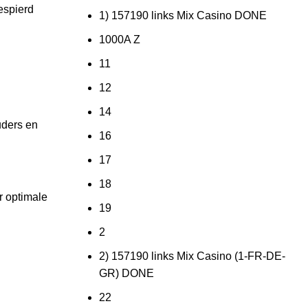
espierd
1) 157190 links Mix Casino DONE
1000A Z
11
12
14
uders en
16
17
18
r optimale
19
2
2) 157190 links Mix Casino (1-FR-DE-
GR) DONE
22