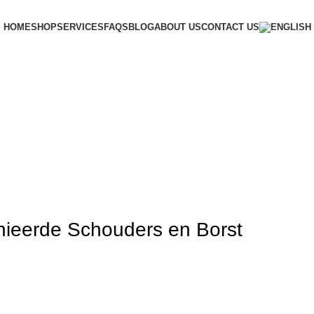
HOME
SHOP
SERVICES
FAQS
BLOG
ABOUT US
CONTACT US
nieerde Schouders en Borst