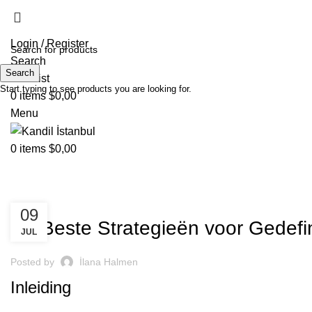
Login / Register
Search
Search
Wishlist
Start typing to see products you are looking for.
0
items
$
0,00
Menu
0
items
$
0,00
Blog
UNCATEGORIZED
09
De Beste Strategieën voor Gedefi
JUL
Posted by
İlana Halmen
Inleiding